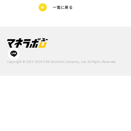
一覧に戻る
Copyright ©
2025
-
2026
ODK Solutions Company, Ltd.
All Rights Reserved.