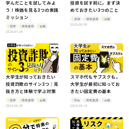
学んだことを試してみよ
投資を試す前に。まず決
う！株価を見る3つの実践
めておきたい3つのこと
ミッション
投資
資産運用
金融
2026.06.30
投資
資産運用
金融
2026.07.29
大学生が知っておきたい
スマホ代もサブスクも。
投資詐欺のサイン3つ｜見
大学生が最初に知ってお
抜き方と体験で学ぶ対策
きたい固定費の基本
投資
資産運用
金融
貯金
資産運用
金融
2026.04.28
2026.04.14