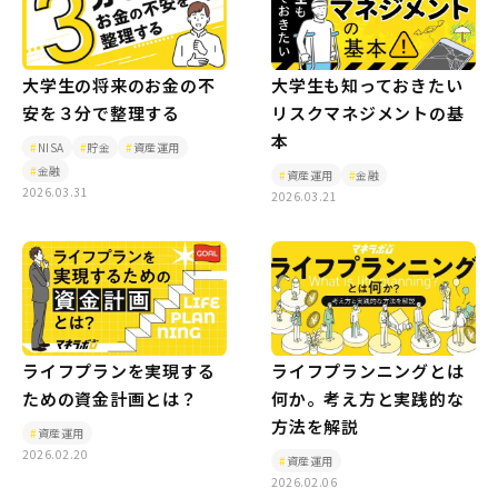
大学生も知っておきたい
大学生の将来のお金の不
リスクマネジメントの基
安を３分で整理する
本
NISA
貯金
資産運用
金融
資産運用
金融
2026.03.31
2026.03.21
ライフプランを実現する
ライフプランニングとは
ための資金計画とは？
何か。考え方と実践的な
方法を解説
資産運用
2026.02.20
資産運用
2026.02.06